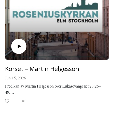
Korset – Martin Helgesson
Jun 15, 2026
Predikan av Martin Helgesson över Lukasevangeliet 23:26–
49.
Inspelad i Roseniuskyrkan den 3 april 2026.
Läs mer om Roseniuskyrkan på roseniuskyrkan.se eller
facebook.com/roseniuskyrkan.