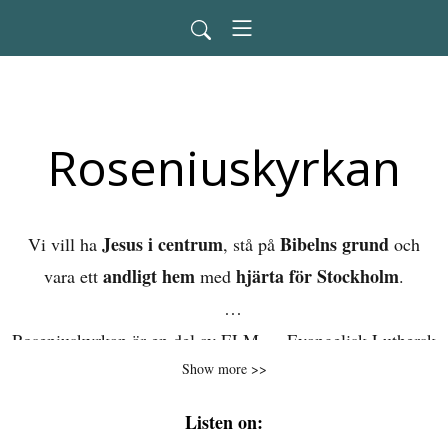
Roseniuskyrkan
Jesus i centrum
Bibelns grund
Vi vill ha
, stå på
och
andligt hem
hjärta för Stockholm
vara ett
med
.
Roseniuskyrkan är en del av ELM — Evangelisk Luthersk
Show more >>
Mission, och finns på Smala gränd 5 i centrala Stockholm
sedan 1911.
Listen on: