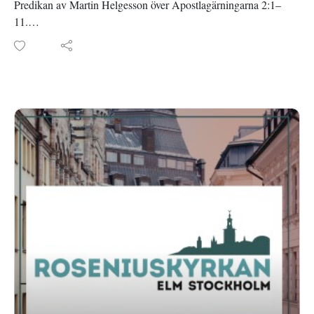
Predikan av Martin Helgesson över Apostlagärningarna 2:1–
11.
Inspelad i Roseniuskyrkan den 24 maj 2026.
Läs mer om Roseniuskyrkan på roseniuskyrkan.se eller
facebook.com/roseniuskyrkan.