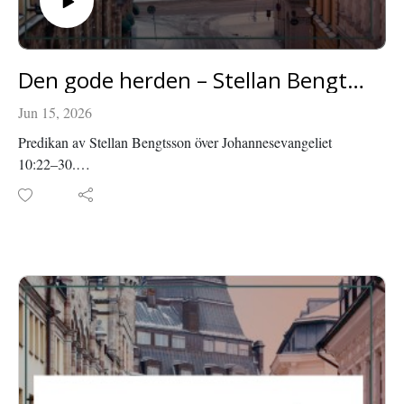
Den gode herden – Stellan Bengtsson
Jun 15, 2026
Predikan av Stellan Bengtsson över Johannesevangeliet
10:22–30.
Inspelad i Roseniuskyrkan den 19 april 2026.
Läs mer om Roseniuskyrkan på roseniuskyrkan.se eller
facebook.com/roseniuskyrkan.