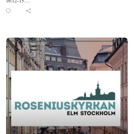
16:12–15.
Inspelad i Roseniuskyrkan den 17 maj 2026.
Läs mer om Roseniuskyrkan på roseniuskyrkan.se eller
facebook.com/roseniuskyrkan.