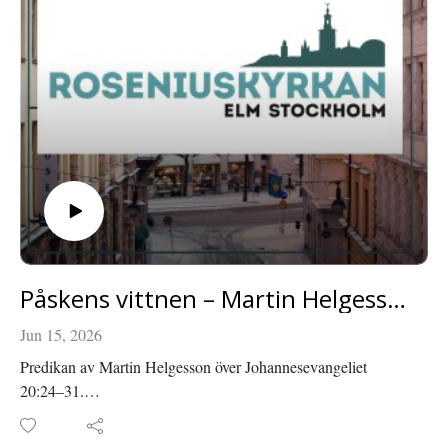
Påskens vittnen – Martin Helgesson
Jun 15, 2026
Predikan av Martin Helgesson över Johannesevangeliet
20:24–31.
Inspelad i Roseniuskyrkan den 12 april 2026.
Läs mer om Roseniuskyrkan på roseniuskyrkan.se eller