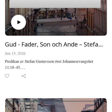
Gud - Fader, Son och Ande – Stefan Gustavsson
Jun 15, 2026
Predikan av Stefan Gustavsson över Johannesevangeliet
11:18–45.
Inspelad i Roseniuskyrkan den 31 maj 2026.
Läs mer om Roseniuskyrkan på roseniuskyrkan.se eller
facebook.com/roseniuskyrkan.