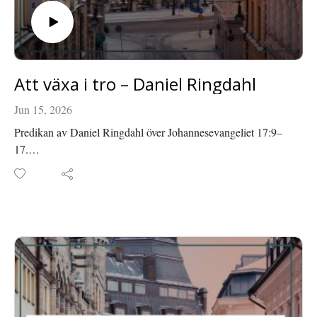
Att växa i tro – Daniel Ringdahl
Jun 15, 2026
Predikan av Daniel Ringdahl över Johannesevangeliet 17:9–
17.
Inspelad i Roseniuskyrkan den 3 maj 2026.
Läs mer om Roseniuskyrkan på roseniuskyrkan.se eller
facebook.com/roseniuskyrkan.